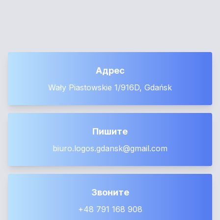
Адрес
Wały Piastowskie 1/916D, Gdańsk
Пишите
biuro.logos.gdansk@gmail.com
Звоните
+48 791 168 908